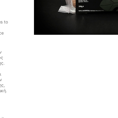
s to
ce
ν
ός
ς.
ι
ν
ης,
ική.