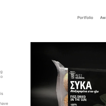
Portfolio
Aw
ng
to
is
 have